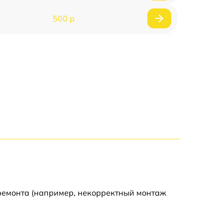
500 р
1200 р
500 р
700 р
500 р
900 р
1500 р
 ремонта (например, некорректный монтаж