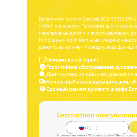
Выполняем ремонт Zanussi ZOB 53811 PR в
любой сложности. Проводим диагностику, 
неисправные детали и восстанавливаем ра
Используем оригинальные или рекомендов
ремонта выполняем проверку всех функций
Официальный сервис
Гарантийное обслуживание
духового
Диагностика за наш счет,
ремонт по
Бесплатный выезд курьера
в день о
Срочный ремонт
духового шкафа Zan
Бесплатная консультаци
Нажимая на кнопку "Оставить заявку" Вы соглашает