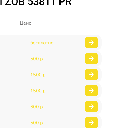
i ZOB 53811 PR
Цена
бесплатно
500 р
1500 р
1500 р
600 р
500 р