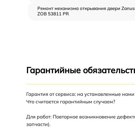
Ремонт механизма открывания двери Zanus
ZOB 53811 PR
Замена ТЭН Zanussi ZOB 53811 PR
Замена таймера Zanussi ZOB 53811 PR
Замена предохранителя Zanussi ZOB 53811
PR
Гарантийные обязательст
Замена шнура питания Zanussi ZOB 53811
PR
Гарантия от сервиса: на установленные нами
Замена термодатчика Zanussi ZOB 53811 P
Что считается гарантийным случаем?
Замена панели управления Zanussi ZOB
53811 PR
Для работ: Повторное возникновение дефект
запчасти).