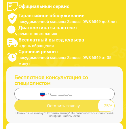
Официальный сервис
Гарантийное обслуживание
посудомоечной машины Zanussi DWS 6849 до 3 лет
Диагностика за наш счет,
ремонт по желанию
Бесплатный выезд курьера
в день обращения
Срочный ремонт
посудомоечной машины Zanussi DWS 6849 от 35
минут
Бесплатная консультация со
специалистом
Оставить заявку
Нажимая на кнопку "Оставить заявку" Вы соглашаетесь c
политикой
конфиденциальности