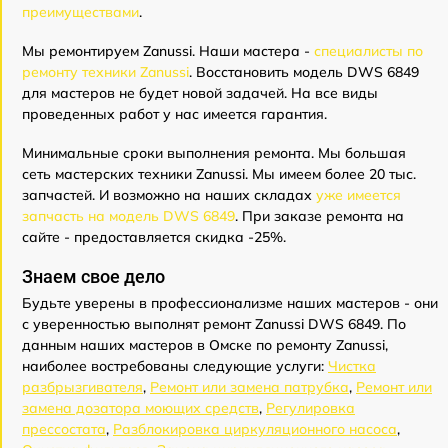
преимуществами
.
Мы ремонтируем Zanussi. Наши мастера -
специалисты по
ремонту техники Zanussi
. Восстановить модель DWS 6849
для мастеров не будет новой задачей. На все виды
проведенных работ у нас имеется гарантия.
Минимальные сроки выполнения ремонта. Мы большая
сеть мастерских техники Zanussi. Мы имеем более 20 тыс.
запчастей. И возможно на наших складах
уже имеется
запчасть на модель DWS 6849
. При заказе ремонта на
сайте - предоставляется скидка -25%.
Знаем свое дело
Будьте уверены в профессионализме наших мастеров - они
с уверенностью выполнят ремонт Zanussi DWS 6849. По
данным наших мастеров в Омске по ремонту Zanussi,
наиболее востребованы следующие услуги:
Чистка
разбрызгивателя
,
Ремонт или замена патрубка
,
Ремонт или
замена дозатора моющих средств
,
Регулировка
прессостата
,
Разблокировка циркуляционного насоса
,