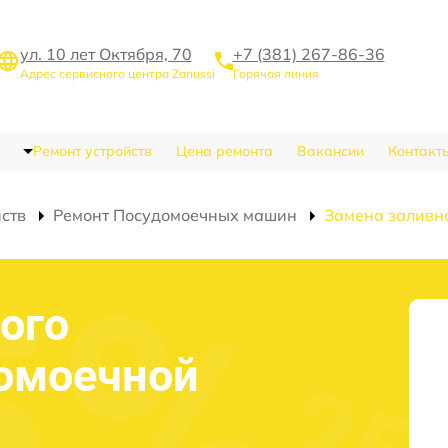
ул. 10 лет Октября, 70
+7 (381) 267-86-36
Адрес сервисного центра Zanussi
Горячая линия
Ремонт устройств
Цена ремонта
Вакансии
Контакт
йств
Ремонт Посудомоечных машин
Замена заливн
ого
домоечной