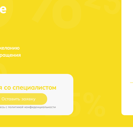
е
 желанию
бращения
я со специалистом
Оставить заявку
есь c
политикой конфиденциальности