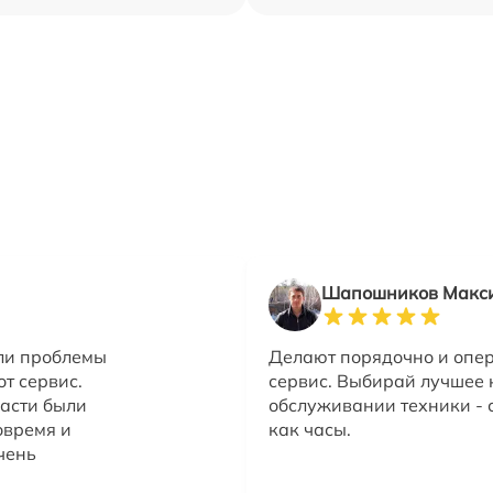
Шапошников Макс
ли проблемы
Делают порядочно и опе
от сервис.
сервис. Выбирай лучшее 
части были
обслуживании техники - 
овремя и
как часы.
чень