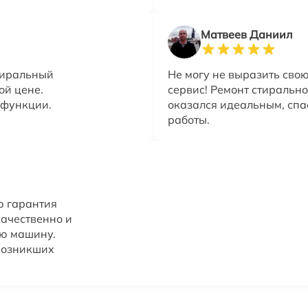
Матвеев Даниил
стиральный
Не могу не выразить сво
ой цене.
сервис! Ремонт стиральн
 функции.
оказался идеальным, спас
работы.
ю гарантия
качественно и
ую машину.
 возникших