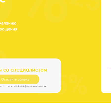
 желанию
бращения
я со специалистом
Оставить заявку
есь c
политикой конфиденциальности