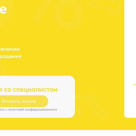
е
 желанию
бращения
я со специалистом
Оставить заявку
есь c
политикой конфиденциальности