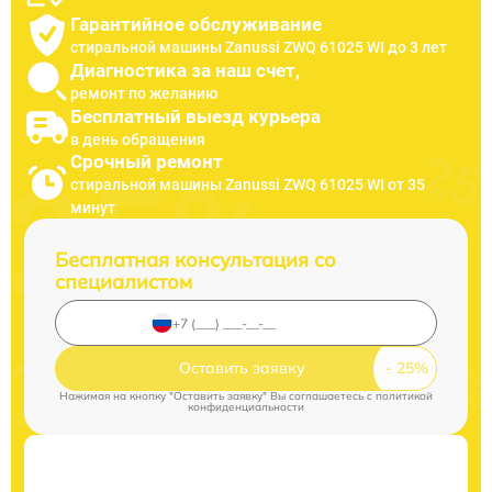
Гарантийное обслуживание
стиральной машины Zanussi ZWQ 61025 WI до 3 лет
Диагностика за наш счет,
ремонт по желанию
Бесплатный выезд курьера
в день обращения
Срочный ремонт
стиральной машины Zanussi ZWQ 61025 WI от 35
минут
Бесплатная консультация со
специалистом
Оставить заявку
Нажимая на кнопку "Оставить заявку" Вы соглашаетесь c
политикой
конфиденциальности