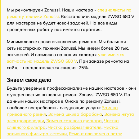
Мы ремонтируем Zanussi. Наши мастера -
специалисты по
ремонту техники Zanussi
. Восстановить модель ZWSO 680 V
для мастеров не будет новой задачей. На все виды
проведенных работ у нас имеется гарантия.
Минимальные сроки выполнения ремонта. Мы большая
сеть мастерских техники Zanussi. Мы имеем более 20 тыс.
запчастей. И возможно на наших складах
уже имеется
запчасть на модель ZWSO 680 V
. При заказе ремонта на
сайте - предоставляется скидка -25%.
Знаем свое дело
Будьте уверены в профессионализме наших мастеров - они
с уверенностью выполнят ремонт Zanussi ZWSO 680 V. По
данным наших мастеров в Омске по ремонту Zanussi,
наиболее востребованы следующие услуги:
Замена
приводного ремня
,
Замена шкива барабана
,
Замена жгута
электропроводки
,
Замена сетевого фильтра
,
Чистка
сливного фильтра
,
Чистка разбрызгивателя
,
Чистка
заливного фильтра-сеточки
,
Ремонт или замена петли