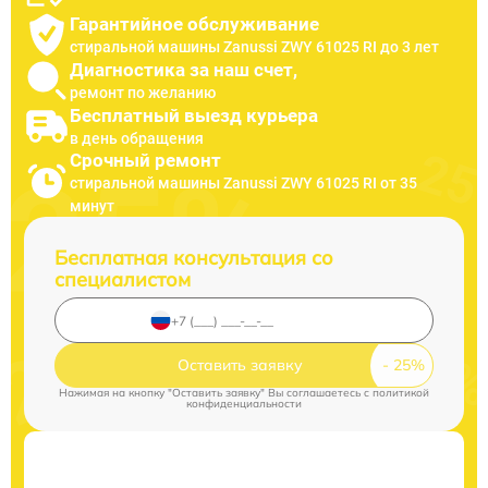
Гарантийное обслуживание
стиральной машины Zanussi ZWY 61025 RI до 3 лет
Диагностика за наш счет,
ремонт по желанию
Бесплатный выезд курьера
в день обращения
Срочный ремонт
стиральной машины Zanussi ZWY 61025 RI от 35
минут
Бесплатная консультация со
специалистом
Оставить заявку
Нажимая на кнопку "Оставить заявку" Вы соглашаетесь c
политикой
конфиденциальности