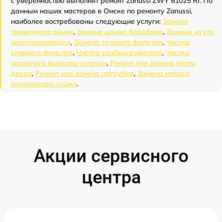
с уверенностью выполнят ремонт Zanussi ZWY 61025 RI. По
данным наших мастеров в Омске по ремонту Zanussi,
наиболее востребованы следующие услуги:
Замена
приводного ремня
,
Замена шкива барабана
,
Замена жгута
электропроводки
,
Замена сетевого фильтра
,
Чистка
сливного фильтра
,
Чистка разбрызгивателя
,
Чистка
заливного фильтра-сеточки
,
Ремонт или замена петли
двери
,
Ремонт или замена патрубка
,
Замена мотора
вентилятора сушки
.
Акции сервисного
центра