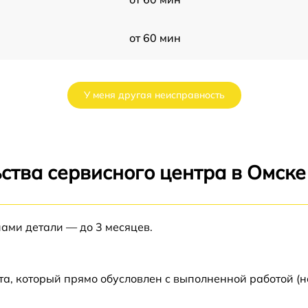
от 60 мин
от 60 мин
У меня другая неисправность
от 60 мин
31
от 60 мин
ства сервисного центра в Омске
1
от 60 мин
нами детали — до 3 месяцев.
от 60 мин
та, который прямо обусловлен с выполненной работой (н