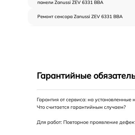
панели Zanussi ZEV 6331 BBA
Ремонт сенсора Zanussi ZEV 6331 BBA
Ремонт переключателя Zanussi ZEV 6331
BBA
Разблокировка варочной панели Zanussi
ZEV 6331 BBA
Замена панели управления Zanussi ZEV 63
BBA
Гарантийные обязатель
Ремонт модуля управления Zanussi ZEV 633
BBA
Гарантия от сервиса: на установленные 
Замена сенсора Zanussi ZEV 6331 BBA
Что считается гарантийным случаем?
Для работ: Повторное проявление дефек