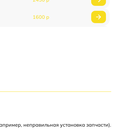
1600 р
750 р
600 р
1600 р
1900 р
1600 р
апример, неправильная установка запчасти).