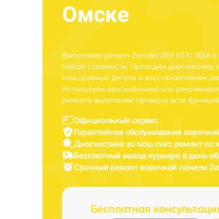
Омске
Выполняем ремонт Zanussi ZEV 6331 BBA в
любой сложности. Проводим диагностику, 
неисправные детали и восстанавливаем ра
Используем оригинальные или рекомендов
ремонта выполняем проверку всех функций
Официальный сервис
Гарантийное обслуживание
варочной
Диагностика за наш счет,
ремонт по
Бесплатный выезд курьера
в день о
Срочный ремонт
варочной панели Za
Бесплатная консультаци